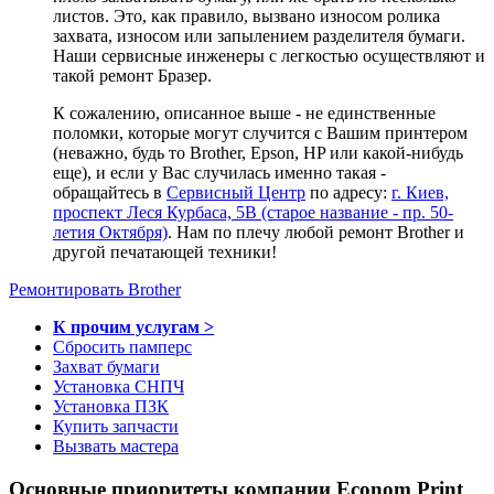
листов. Это, как правило, вызвано износом ролика
захвата, износом или запылением разделителя бумаги.
Наши сервисные инженеры с легкостью осуществляют и
такой ремонт Бразер.
К сожалению, описанное выше - не единственные
поломки, которые могут случится с Вашим принтером
(неважно, будь то Brother, Epson, HP или какой-нибудь
еще), и если у Вас случилась именно такая -
обращайтесь в
Сервисный Центр
по адресу:
г. Киев,
проспект Леся Курбаса, 5В (старое название - пр. 50-
летия Октября)
. Нам по плечу любой ремонт Brother и
другой печатающей техники!
Ремонтировать Brother
К прочим услугам >
Сбросить памперс
Захват бумаги
Установка СНПЧ
Установка ПЗК
Купить запчасти
Вызвать мастера
Основные приоритеты компании Econom Print