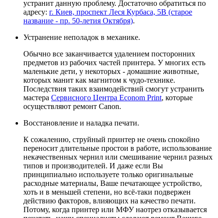
устранит данную проблему. Достаточно обратиться по
адресу:
г. Киев, проспект Леся Курбаса, 5В (старое
название - пр. 50-летия Октября)
.
Устранение неполадок в механике.
Обычно все заканчивается удалением посторонних
предметов из рабочих частей принтера. У многих есть
маленькие дети, у некоторых - домашние животные,
которых манит как магнитом к чудо-технике.
Последствия таких взаимодействий смогут устранить
мастера
Сервисного Центра Econom Print
, которые
осуществляют ремонт Canon.
Восстановление и наладка печати.
К сожалению, струйный принтер не очень спокойно
переносит длительные простои в работе, использование
некачественных чернил или смешивание чернил разных
типов и производителей. И даже если Вы
принципиально используете только оригинальные
расходные материалы, Ваше печатающее устройство,
хоть и в меньшей степени, но всё-таки подвержен
действию факторов, влияющих на качество печати.
Потому, когда принтер или МФУ наотрез отказывается